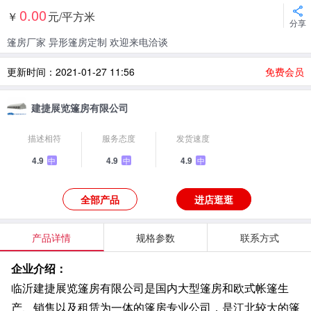
0.00
￥
元/平方米
分享
篷房厂家 异形篷房定制 欢迎来电洽谈
更新时间：2021-01-27 11:56
免费会员
建捷展览篷房有限公司
描述相符
服务态度
发货速度
4.9
4.9
4.9
中
中
中
全部产品
进店逛逛
产品详情
规格参数
联系方式
企业介绍：
临沂建捷展览篷房有限公司是国内大型篷房和欧式帐篷生
产、销售以及租赁为一体的篷房专业公司，是江北较大的篷