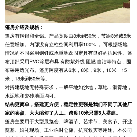
篷房介绍及规格：
篷房有钢铝和全铝。产品宽度由3米到50米，节距3米或5米
任意增加。内部没有立柱空间利用率100% ， 可根据场地
情况的不同采用钢钎或承重地盘固定具有良好的抗风性。篷
布顶部采用PVC涂层布具 有防紫外线 阻燃 自洁等特点，围
布采用透光布。
篷房跨度有从6米，8米，9米，10米，15
米，18米到50米等。
对搭建场地无特殊要求，一般平地如沙地，草地，沥青地，
水泥地和瓷砖地面均可。
结构更简单，搭建更方便，稳定性更强是我们不同于其他厂
家的卖点。大大缩短了人工。跨度10米只需5人搭建。
篷房主要用于大型展览会、啤酒节、艺术节、美食节、开业
奠基、婚礼现场、工业临时仓储、抗震救灾等用途。本公司