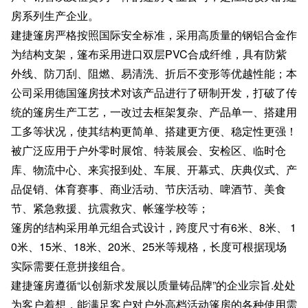
房系列生产企业。
建捷篷房严格按照国际安全标准，采用高质量的钢铝合金作
为结构支架，篷布采用进口双层PVC合成纤维，具有防紫
外线、防刀刮、阻燃、易清洗、折后不变形等优越性能；本
公司采用德国篷房技术对该产品进行了研制开发，打破了传
统的篷房生产工艺，一改过去框架复杂、产品单一、搭建用
工多等状况，使其结构更简单、搭建更方便、稳定性更强！
被广泛应用于户外零时展馆、特装展会、安检区、临时仓
库、物流中心、来宾报到处、车展、开幕式、庆典仪式、产
品促销、体育赛事、商业活动、节庆活动、啤酒节、美食
节、紧急救援、抗震救灾、帐篷学校等；
篷房的结构采用单元组合式设计，跨度尺寸有6米、8米、 1
0米、15米、18米、20米、25米等规格，长度可根据现场
实际需要任意拼接组合。
建捷篷房遵循“以创新求发展以质量铸品牌”的企业宗旨.处处
为客户着想，能满足客户对户外高档活动篷房的各种使用需