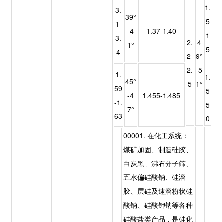
1.
3.
39°
5
1-
-4
1.37-1.40
1
3.
2.
4
1°
5
4
2-
9°
-
2.
-5
1.
1.
45°
5
1°
59
5
-4
1.455-1.485
-1.
5
7°
63
0
00001. 在化工系统：
煤矿加固、制造硅胶、
白炭黑、沸石分子筛、
五水偏硅酸钠、硅溶
胶、层硅及速溶粉状硅
酸钠、硅酸钾钠等各种
硅酸盐类产品，是硅化