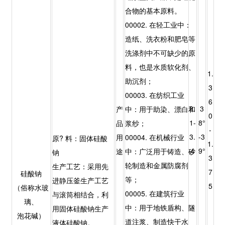
合物的基本原料。
00002. 在轻工业中：
造纸、洗衣粉和肥皂等
洗涤剂中不可缺少的原
料，也是水质软化剂、
1.
助沉剂；
3
00003. 在纺织工业
6
3.
3
产
中：用于助染、漂白和
0
1-
8°
品
浆纱；
-
3.
-3
用
00004. 在机械行业
原? 料：固体硅酸
1.
4
9°
途
中：广泛用于铸造、砂
钠
3
轮制造和金属防腐剂
生产工艺：采用先
7
硅酸钠
等；
进静压釜生产工艺
5
（俗称水玻
00005. 在建筑行业
与滚筒相结合，利
璃、
中：用于地铁盾构、隧
用固体硅酸钠生产
泡花碱）
道注浆、制造快干水
液体硅酸钠。