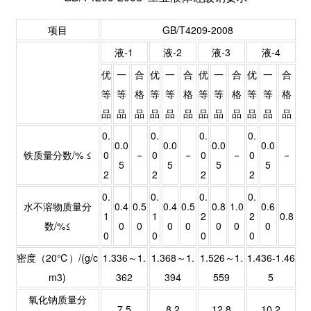
项目
GB/T4209-2008
液-1
液-2
液-3
液-4
优
一
合
优
一
合
优
一
合
优
一
合
等
等
格
等
等
格
等
等
格
等
等
格
品
品
品
品
品
品
品
品
品
品
品
品
0.
0.
0.
0.
0.0
0.0
0.0
0.0
铁质量分数/% ≤
0
－
0
－
0
－
0
－
5
5
5
5
2
2
2
2
0.
0.
0.
0.
水不溶物质量分
0.4
0.5
0.4
0.5
0.8
1.0
0.6
1
1
2
2
0.8
数/%≤
0
0
0
0
0
0
0
0
0
0
0
密度（20℃）/(g/c
1.336～1.
1.368～1.
1.526～1.
1.436-1.46
m3)
362
394
559
5
氧化钠质量分
7.5
8.2
12.8
10.2