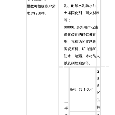
泥、耐酸水泥防水油、
模数可根据客户需
土壤固化剂、耐火材料
求进行调整。
等；
00006. 另外用作石油
催化裂化的硅铝催化
剂、瓦楞纸的胶粘剂、
陶瓷原料、矿山选矿、
防水、堵漏、木材防火
以及制胶粘剂等。
2
8
5
高模（3.1-3.4）
K
G/
二
桶
手