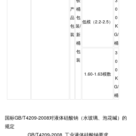
铁
3
产
桶
0
品
包
0
低模（2.2-2.5）
包
装/
K
装
新
G/
桶
桶
包
3
装
0
0
1.60-1.63模数
K
G/
桶
国标GB/T4209-2008对液体硅酸钠（水玻璃、泡花碱）的
规定
GB/T4209-2008 工业液体硅酸钠要求