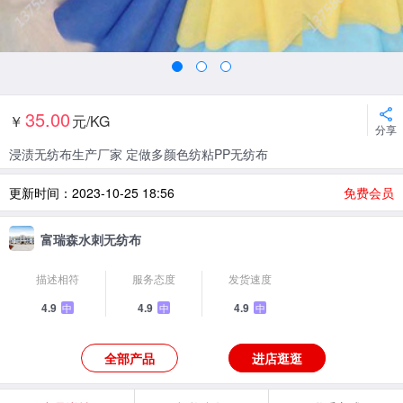
35.00
￥
元/KG
分享
浸渍无纺布生产厂家 定做多颜色纺粘PP无纺布
更新时间：2023-10-25 18:56
免费会员
富瑞森水刺无纺布
描述相符
服务态度
发货速度
4.9
4.9
4.9
中
中
中
全部产品
进店逛逛