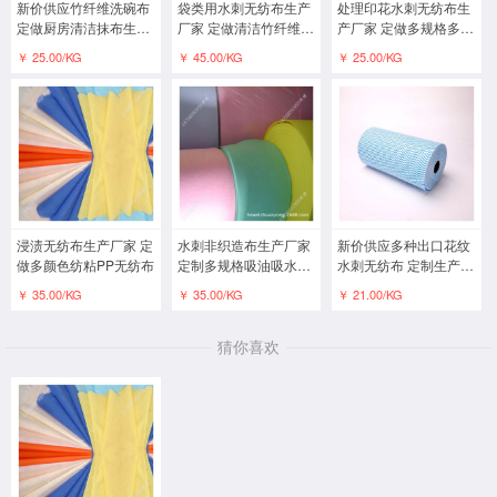
新价供应竹纤维洗碗布
袋类用水刺无纺布生产
处理印花水刺无纺布生
定做厨房清洁抹布生产
厂家 定做清洁竹纤维水
产厂家 定做多规格多克
厂家
刺布
重无纺布
￥ 25.00/KG
￥ 45.00/KG
￥ 25.00/KG
浸渍无纺布生产厂家 定
水刺非织造布生产厂家
新价供应多种出口花纹
做多颜色纺粘PP无纺布
定制多规格吸油吸水水
水刺无纺布 定制生产水
刺无纺布
刺布卷材专业厂家
￥ 35.00/KG
￥ 35.00/KG
￥ 21.00/KG
猜你喜欢