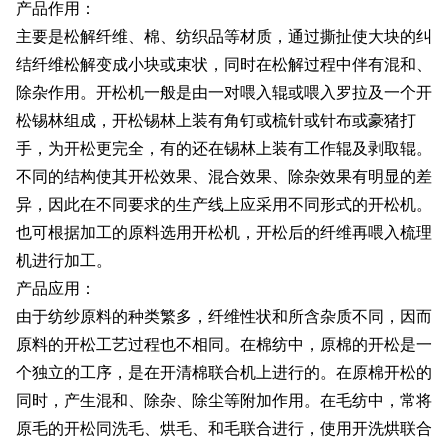
产品作用：
主要是松解纤维、棉、纺织品等材质，通过撕扯使大块的纠
结纤维松解变成小块或束状，同时在松解过程中伴有混和、
除杂作用。开松机一般是由一对喂入辊或喂入罗拉及一个开
松锡林组成，开松锡林上装有角钉或梳针或针布或豪猪打
手，为开松更完全，有的还在锡林上装有工作辊及剥取辊。
不同的结构使其开松效果、混合效果、除杂效果有明显的差
异，因此在不同要求的生产线上应采用不同形式的开松机。
也可根据加工的原料选用开松机，开松后的纤维再喂入梳理
机进行加工。
产品应用：
由于纺纱原料的种类繁多，纤维性状和所含杂质不同，因而
原料的开松工艺过程也不相同。在棉纺中，原棉的开松是一
个独立的工序，是在开清棉联合机上进行的。在原棉开松的
同时，产生混和、除杂、除尘等附加作用。在毛纺中，常将
原毛的开松同洗毛、烘毛、和毛联合进行，使用开洗烘联合