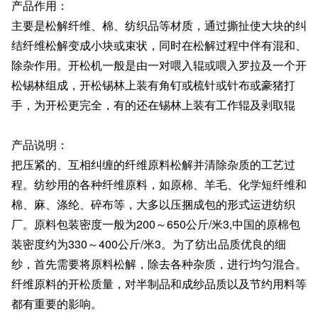
产品作用：
主要是松解纤维、棉、纺织品等材质，通过撕扯使大块的纠
结纤维松解变成小块或束状，同时在松解过程中伴有混和、
除杂作用。开松机一般是由一对喂入辊或喂入罗拉及一个开
松锡林组成，开松锡林上装有角钉或梳针或针布或豪猪打
手，为开松更完全，有的还在锡林上装有工作辊及剥取辊
产品说明：
把压紧的、互相纠缠的纤维原料松解并清除杂质的工艺过
程。纺纱用的各种纤维原料，如原棉、羊毛、化学短纤维和
棉、麻、涤纶、碎布等，大多以压捆成包的形式运进纺织
厂。原料包装密度一般为200～650公斤/米3,中国的原棉包
装密度约为330～400公斤/米3。为了纺出品质优良的细
纱，首先需要将原料松解，除去各种杂质，进行均匀混合。
纤维原料的开松质量，对半制品和成纱品质以及节约用料等
都有重要的影响。