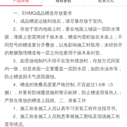
产品详情
规格参数
联系方式
一、EHMQ成品槽道存放要求
1、成品槽道运输到场后，请尽量存放于室内。
2、存放于室内地面上时，要在地面上铺设一层防水薄
膜，薄膜上垫置两排干燥木条，槽道均需积放在木条上；不
同型号的槽道要分开叠放，以免影响施工时取用；未经拆开
的整捆预埋槽道每一层之间也要用干燥木条衬垫。
3、如受场地制约不得不在室外摆放时，存放方式同室
内一致，但是表面一定要覆盖一层防水层，如防水油布等，
防止槽道因天气原因腐蚀。
4、槽道的堆叠高度要严格控制, 不宜超过1.0米（3
捆），并要有防倾覆措施和警示标牌，防止槽道滑落伤人；
严禁在堆放的槽道上踩踏。二、准备工作
1、施工前各施工人员认真学习安装工程作业指导书。
2、施工前各施工人员熟悉掌握施工图纸及现场施工布
置等情况。