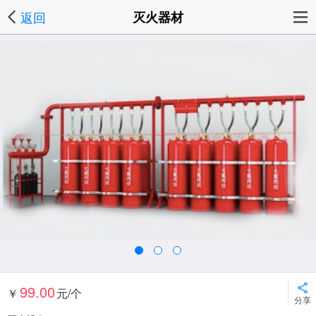
返回
灭火器材
99.00
￥
元/个
分享