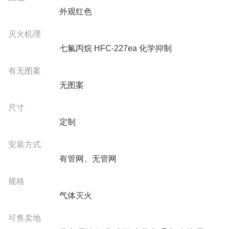
外观红色
灭火机理
七氟丙烷 HFC-227ea 化学抑制
有无图案
无图案
尺寸
定制
安装方式
有管网、无管网
规格
气体灭火
可售卖地