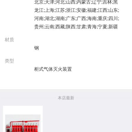
北京;天津;河北;山西;内蒙古;辽宁;吉林;黑
龙江;上海;江苏;浙江;安徽;福建;江西;山东;
河南;湖北;湖南;广东;广西;海南;重庆;四川;
贵州;云南;西藏;陕西;甘肃;青海;宁夏;新疆
材质
钢
类型
柜式气体灭火装置
本店最新