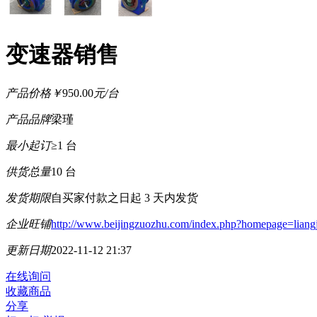
变速器销售
产品价格
￥
950.00
元/台
产品品牌
梁瑾
最小起订
≥1 台
供货总量
10 台
发货期限
自买家付款之日起
3
天内发货
企业旺铺
http://www.beijingzuozhu.com/index.php?homepage=liang
更新日期
2022-11-12 21:37
在线询问
收藏商品
分享