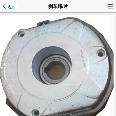
返回
刹车蹄/片