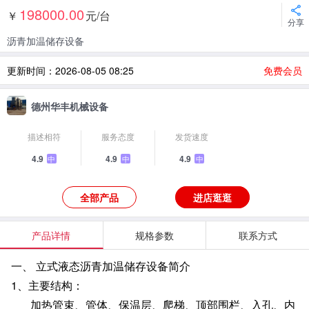
198000.00
￥
元/台
分享
沥青加温储存设备
更新时间：2026-08-05 08:25
免费会员
德州华丰机械设备
描述相符
服务态度
发货速度
4.9
4.9
4.9
中
中
中
全部产品
进店逛逛
产品详情
规格参数
联系方式
一、
立式液态沥青加温储存设备简介
1
、主要结构：
加热管束、管体、保温层、爬梯、顶部围栏、入孔、内