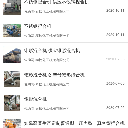
不锈钢捏合机 供应不锈钢捏合机
2020-10-11
佐助网-泰松化工机械有限公司
不锈钢捏合机
2020-10-11
佐助网-泰松化工机械有限公司
锥形混合机 供应锥形混合机
2020-07-06
佐助网-泰松化工机械有限公司
锥形混合机 各型号锥形混合机
2020-07-06
佐助网-泰松化工机械有限公司
锥形混合机
2020-07-06
佐助网-泰松化工机械有限公司
如皋高普生产定制普通型、压力型、真空型捏合机