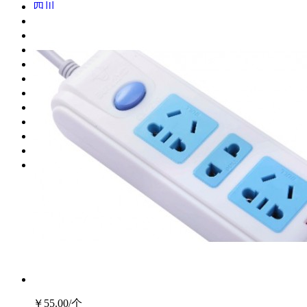
四川
贵州
云南
西藏
陕西
甘肃
青海
宁夏
新疆
台湾
香港
澳门
￥55.00
/个