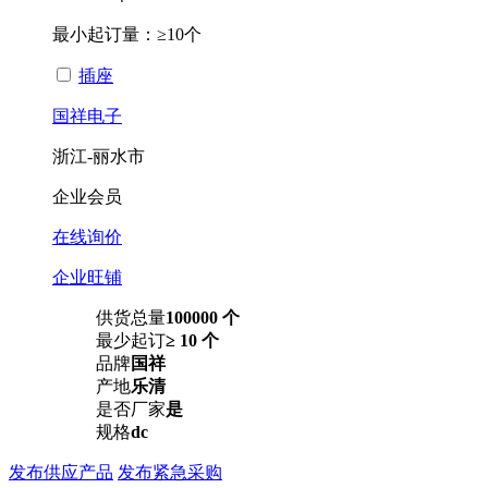
最小起订量：
≥10个
插座
国祥电子
浙江-丽水市
企业会员
在线询价
企业旺铺
供货总量
100000 个
最少起订
≥ 10 个
品牌
国祥
产地
乐清
是否厂家
是
规格
dc
发布供应产品
发布紧急采购