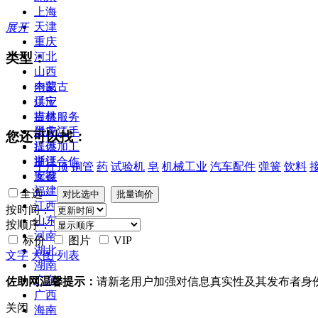
上海
天津
展开
重庆
类型：
河北
山西
内蒙古
全部
辽宁
供应
吉林
提供服务
黑龙江
供应二手
您还可以找：
江苏
提供加工
浙江
提供合作
千斤顶
铜管
药
试验机
皂
机械工业
汽车配件
弹簧
饮料
安徽
库存
福建
全选
江西
按时间：
山东
按顺序：
河南
标价
图片
VIP
湖北
文字
大图
列表
湖南
广东
佐助网温馨提示：
请新老用户加强对信息真实性及其发布者身
广西
关闭
海南