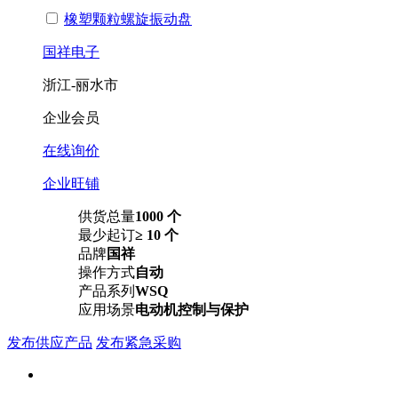
橡塑颗粒螺旋振动盘
国祥电子
浙江-丽水市
企业会员
在线询价
企业旺铺
供货总量
1000 个
最少起订
≥ 10 个
品牌
国祥
操作方式
自动
产品系列
WSQ
应用场景
电动机控制与保护
发布供应产品
发布紧急采购