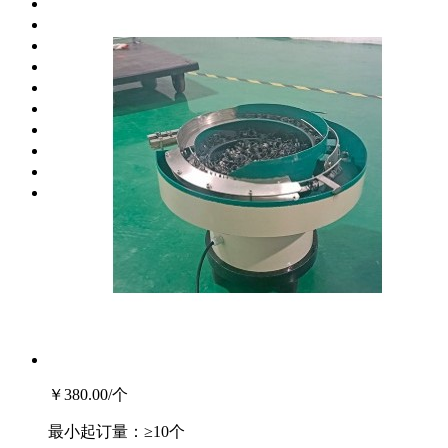
云南
西藏
陕西
甘肃
青海
宁夏
新疆
台湾
香港
澳门
￥380.00
/个
最小起订量：
≥10个