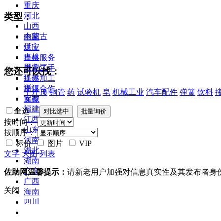
重庆
类型：
河北
山西
内蒙古
全部
辽宁
供应
吉林
提供服务
黑龙江
供应二手
您还可以找：
江苏
提供加工
浙江
提供合作
千斤顶
铜管
药
试验机
皂
机械工业
汽车配件
弹簧
饮料
安徽
库存
福建
全选
江西
按时间：
山东
按顺序：
河南
标价
图片
VIP
湖北
文字
大图
列表
湖南
广东
佐助网温馨提示：
请新老用户加强对信息真实性及其发布者身
广西
关闭
海南
四川
贵州