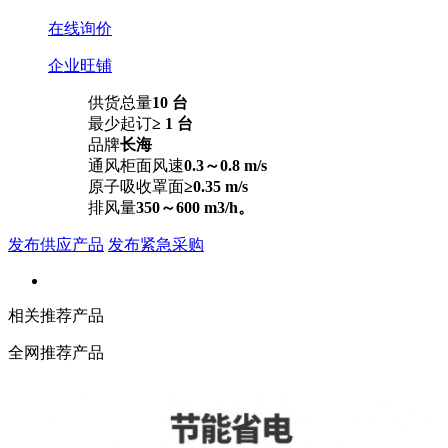
在线询价
企业旺铺
供货总量
10 台
最少起订
≥ 1 台
品牌
长海
通风柜面风速
0.3～0.8 m/s
原子吸收罩面
≥0.35 m/s
排风量
350～600 m3/h。
发布供应产品
发布紧急采购
相关推荐产品
全网推荐产品