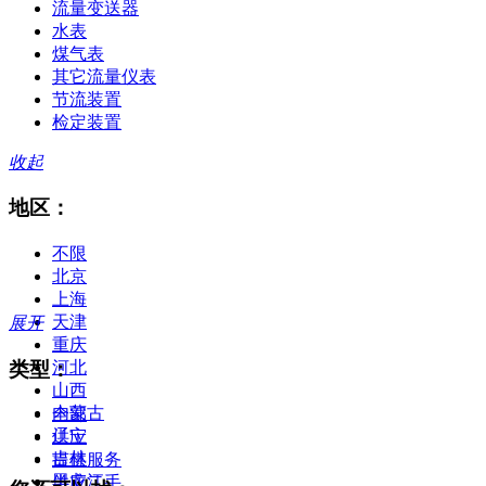
流量变送器
水表
煤气表
其它流量仪表
节流装置
检定装置
收起
地区：
不限
北京
上海
天津
展开
重庆
类型：
河北
山西
内蒙古
全部
辽宁
供应
吉林
提供服务
黑龙江
供应二手