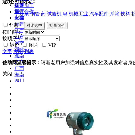
您还可以找：
江苏
提供加工
浙江
提供合作
千斤顶
铜管
药
试验机
皂
机械工业
汽车配件
弹簧
饮料
安徽
库存
福建
全选
江西
按时间：
山东
按顺序：
河南
标价
图片
VIP
湖北
文字
大图
列表
湖南
广东
佐助网温馨提示：
请新老用户加强对信息真实性及其发布者身
广西
关闭
海南
四川
贵州
云南
西藏
陕西
甘肃
青海
宁夏
新疆