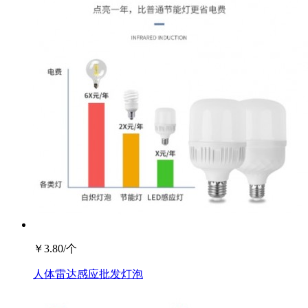
￥
3.80
/个
人体雷达感应批发灯泡