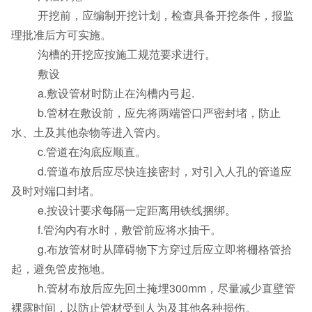
开挖前，应编制开挖计划，检查具备开挖条件，报监
理批准后方可实施。
沟槽的开挖应按施工规范要求进行。
敷设
a.敷设管材时防止在沟槽内弓起.
b.管材在敷设前，应先将两端管口严密封堵，防止
水、土及其他杂物等进入管内。
c.管道在沟底应顺直。
d.管道布放后应尽快连接密封，对引入人孔的管道应
及时对端口封堵。
e.按设计要求每隔一定距离用铁线捆绑。
f.管沟内有水时，敷管前应将水抽干。
g.布放管材时从障碍物下方穿过后应立即将栅格管拾
起，避免管皮拖地。
h.管材布放后应先回土掩埋300mm，尽量减少直壁管
裸露时间，以防止管材受到人为及其他各种损伤。