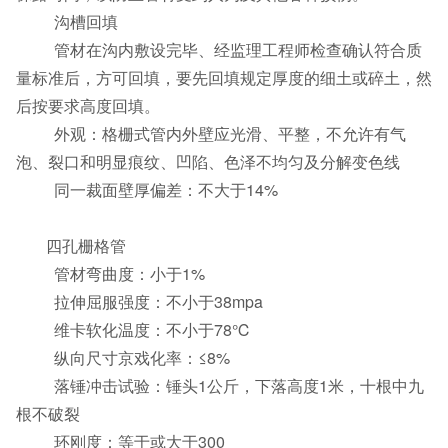
沟槽回填
管材在沟内敷设完毕、经监理工程师检查确认符合质
量标准后，方可回填，要先回填规定厚度的细土或碎土，然
后按要求高度回填。
外观：格栅式管内外壁应光滑、平整，不允许有气
泡、裂口和明显痕纹、凹陷、色泽不均匀及分解变色线
同一裁面壁厚偏差：不大于14%
四孔栅格管
管材弯曲度：小于1%
拉伸屈服强度：不小于38mpa
维卡软化温度：不小于78℃
纵向尺寸京戏化率：≤8%
落锤冲击试验：锤头1公斤，下落高度1米，十根中九
根不破裂
环刚度：等于或大于300