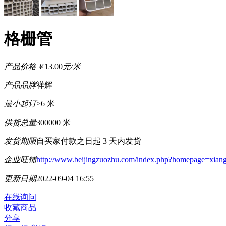
格栅管
产品价格
￥
13.00
元/米
产品品牌
祥辉
最小起订
≥6 米
供货总量
300000 米
发货期限
自买家付款之日起
3
天内发货
企业旺铺
http://www.beijingzuozhu.com/index.php?homepage=xian
更新日期
2022-09-04 16:55
在线询问
收藏商品
分享