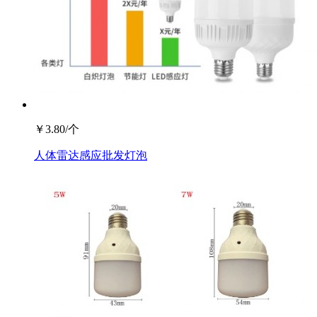
￥
3.80
/个
人体雷达感应批发灯泡