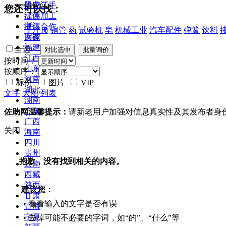
黑龙江
供应二手
您还可以找：
江苏
提供加工
浙江
提供合作
千斤顶
铜管
药
试验机
皂
机械工业
汽车配件
弹簧
饮料
安徽
库存
福建
全选
江西
按时间：
山东
按顺序：
河南
标价
图片
VIP
湖北
文字
大图
列表
湖南
广东
佐助网温馨提示：
请新老用户加强对信息真实性及其发布者身
广西
关闭
海南
四川
贵州
抱歉，没有找到相关的内容。
云南
西藏
陕西
建议您：
甘肃
• 看看输入的文字是否有误
青海
宁夏
• 去掉可能不必要的字词，如“的”、“什么”等