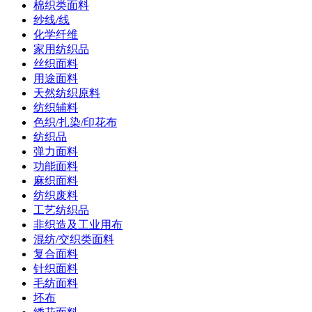
棉织类面料
纱线/线
化学纤维
家用纺织品
丝织面料
用途面料
天然纺织原料
纺织辅料
色织/扎染/印花布
纺织品
弹力面料
功能面料
麻织面料
纺织废料
工艺纺织品
非织造及工业用布
混纺/交织类面料
复合面料
针织面料
毛纺面料
坯布