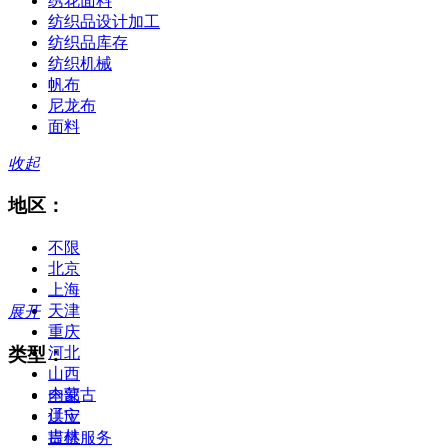
绣花面料
纺织品设计加工
纺织品库存
纺织机械
帆布
尼龙布
面料
收起
地区：
不限
北京
上海
天津
展开
重庆
类型：
河北
山西
内蒙古
全部
辽宁
供应
吉林
提供服务