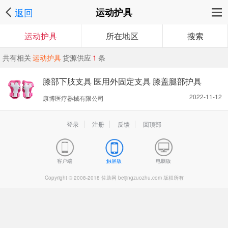
返回
运动护具
运动护具
所在地区
搜索
共有相关
运动护具
货源供应
1
条
膝部下肢支具 医用外固定支具 膝盖腿部护具
2022-11-12
康博医疗器械有限公司
登录
注册
反馈
回顶部
客户端
触屏版
电脑版
Copyright © 2008-2018 佐助网 beijingzuozhu.com 版权所有